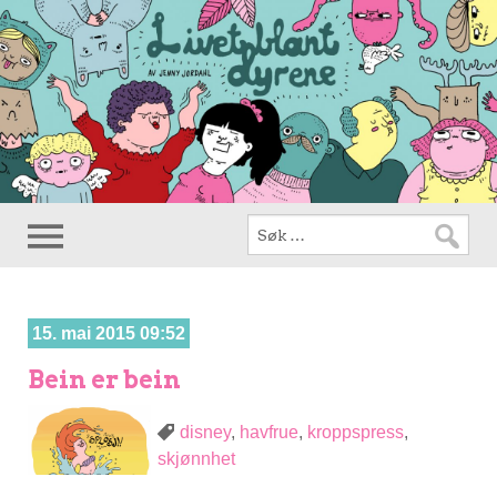
15. mai 2015 09:52
Bein er bein
disney
,
havfrue
,
kroppspress
,
skjønnhet