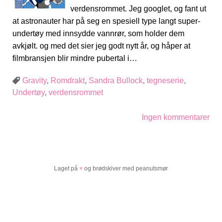
verdensrommet. Jeg googlet, og fant ut
at astronauter har på seg en spesiell type langt super-
undertøy med innsydde vannrør, som holder dem
avkjølt. og med det sier jeg godt nytt år, og håper at
filmbransjen blir mindre pubertal i…
Gravity
,
Romdrakt
,
Sandra Bullock
,
tegneserie
,
Undertøy
,
verdensrommet
Ingen kommentarer
Laget på
♥
og brødskiver med peanutsmør