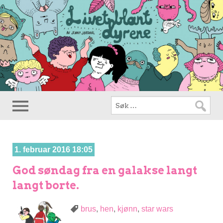
1. februar 2016 18:05
God søndag fra en galakse langt
langt borte.
brus
,
hen
,
kjønn
,
star wars