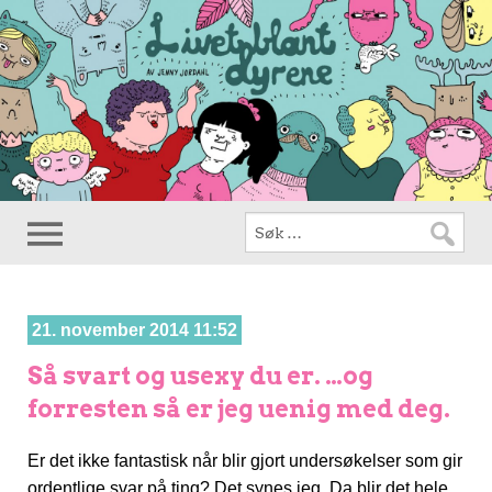
21. november 2014 11:52
Så svart og usexy du er. …og
forresten så er jeg uenig med deg.
Er det ikke fantastisk når blir gjort undersøkelser som gir
ordentlige svar på ting? Det synes jeg. Da blir det hele