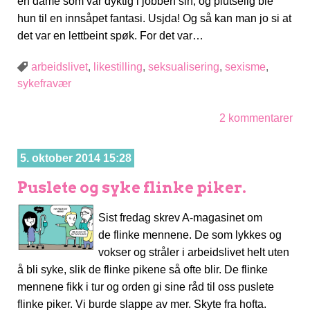
en dame som var dyktig i jobben sin, og plutselig ble
hun til en innsåpet fantasi. Usjda! Og så kan man jo si at
det var en lettbeint spøk. For det var…
arbeidslivet
,
likestilling
,
seksualisering
,
sexisme
,
sykefravær
2 kommentarer
5. oktober 2014 15:28
Puslete og syke flinke piker.
Sist fredag skrev A-magasinet om
de flinke mennene. De som lykkes og
vokser og stråler i arbeidslivet helt uten
å bli syke, slik de flinke pikene så ofte blir. De flinke
mennene fikk i tur og orden gi sine råd til oss puslete
flinke piker. Vi burde slappe av mer. Skyte fra hofta.