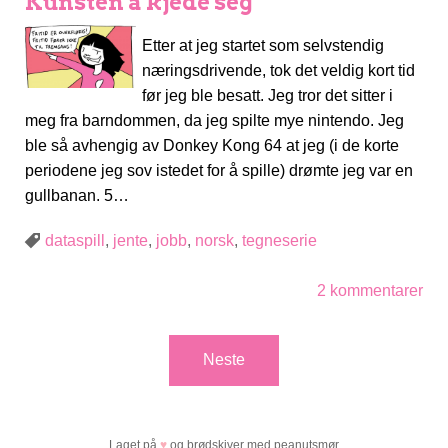
Kunsten å kjede seg
Etter at jeg startet som selvstendig
næringsdrivende, tok det veldig kort tid
før jeg ble besatt. Jeg tror det sitter i
meg fra barndommen, da jeg spilte mye nintendo. Jeg
ble så avhengig av Donkey Kong 64 at jeg (i de korte
periodene jeg sov istedet for å spille) drømte jeg var en
gullbanan. 5…
dataspill
,
jente
,
jobb
,
norsk
,
tegneserie
2 kommentarer
Neste
Laget på
♥
og brødskiver med peanutsmør