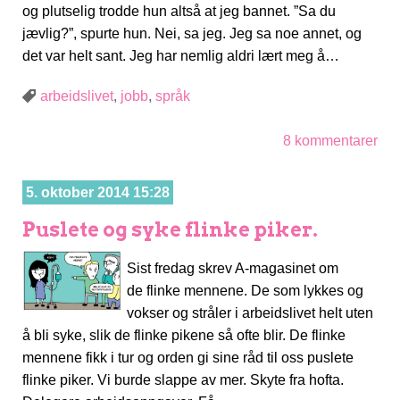
og plutselig trodde hun altså at jeg bannet. ”Sa du
jævlig?”, spurte hun. Nei, sa jeg. Jeg sa noe annet, og
det var helt sant. Jeg har nemlig aldri lært meg å…
arbeidslivet
,
jobb
,
språk
8 kommentarer
5. oktober 2014 15:28
Puslete og syke flinke piker.
Sist fredag skrev A-magasinet om
de flinke mennene. De som lykkes og
vokser og stråler i arbeidslivet helt uten
å bli syke, slik de flinke pikene så ofte blir. De flinke
mennene fikk i tur og orden gi sine råd til oss puslete
flinke piker. Vi burde slappe av mer. Skyte fra hofta.