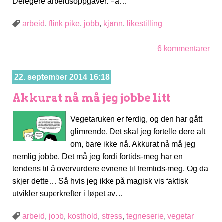
Delegere arbeidsoppgaver. Få…
arbeid
,
flink pike
,
jobb
,
kjønn
,
likestilling
6 kommentarer
22. september 2014 16:18
Akkurat nå må jeg jobbe litt
Vegetaruken er ferdig, og den har gått
glimrende. Det skal jeg fortelle dere alt
om, bare ikke nå. Akkurat nå må jeg
nemlig jobbe. Det må jeg fordi fortids-meg har en
tendens til å overvurdere evnene til fremtids-meg. Og da
skjer dette… Så hvis jeg ikke på magisk vis faktisk
utvikler superkrefter i løpet av…
arbeid
,
jobb
,
kosthold
,
stress
,
tegneserie
,
vegetar