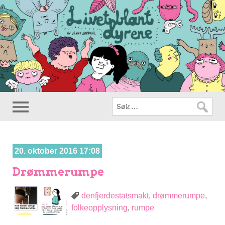
20. oktober 2016 17:08
Drømmerumpe
denfjerdestatsmakt
,
drømmerumpe
,
folkeopplysning
,
rumpe