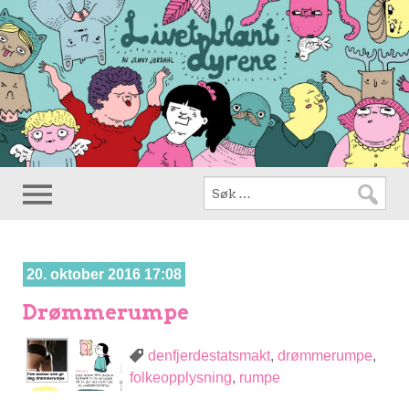
20. oktober 2016 17:08
Drømmerumpe
denfjerdestatsmakt
,
drømmerumpe
,
folkeopplysning
,
rumpe