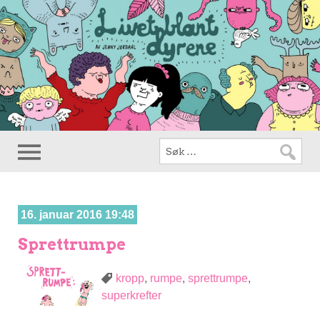
16. januar 2016 19:48
Sprettrumpe
kropp
,
rumpe
,
sprettrumpe
,
superkrefter