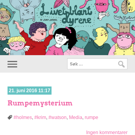
21. juni 2016 11:17
Rumpemysterium
#holmes
,
#krim
,
#watson
,
Media
,
rumpe
Ingen kommentarer